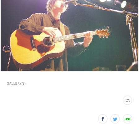
GALLERY
(
3
)